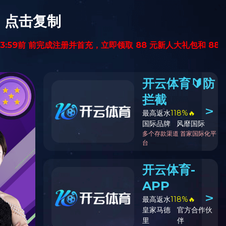
信息公开
政策法规