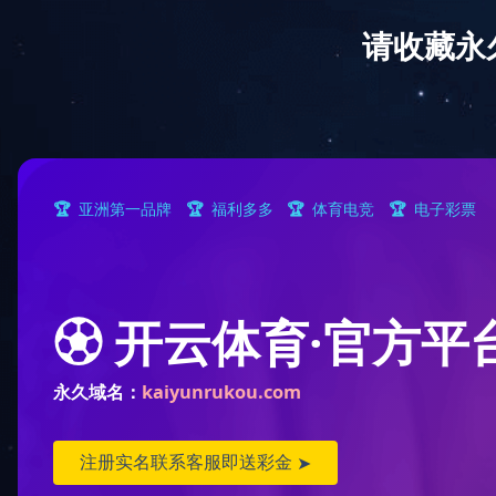
网站首页
开云中国