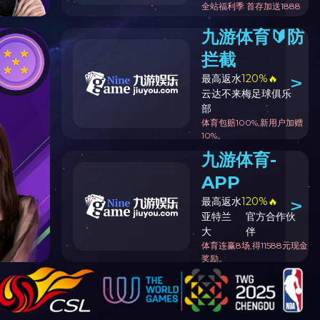
网站首页
官方微信
/0条 当前第1页
客服热线
调查问卷