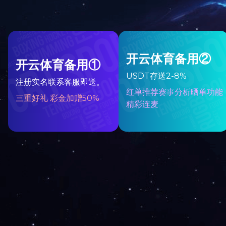
员工天地
友情链接：
孝感市门户网站
孝感市政府信息公开联
Copyright © 2015-2
电话：0712-2897188 
邮箱：xgzls@zls.edu
鄂公网安备 4209020
华体会电子平台(官方)登录网站
|
米兰app官方端网站入口
|
安博手机